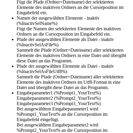
Fügt die Pfade (Ordner+Dateiname) der selektierten
Elemente des inaktiven Ordners an die Cursorposition im
Eingabefeld ein.
Namen der ausgewählten Elemente - inaktiv
(%InactivSelName%)
Fügt die Namen der selektierten Elemente des inaktiven
Ordners an die Cursorposition im Eingabefeld ein.
Pfade der ausgewählten Elemente als Datei - inaktiv
(%InactivSelAsFile%)
Sammelt die Pfade (Ordner+Dateiname) aller selektierten
Elemente des inaktiven Ordners in eine Datei und übergibt
diese Datei an das Programm.
Pfade der ausgewählten Elemente als Datei - inaktiv
(%InactivSelAsFileUtf8%)
Sammelt die Pfade (Ordner+Dateiname) aller selektierten
Elemente des inaktiven Ordners im Utf8-Format in eine
Datei und übergibt diese Datei an das Programm.
Eingabeparameter1 (%Prompt1_YourText%)
Eingabeparameter2 (%Prompt2_YourText%)
Eingabeparameter3 (%Prompt3_YourText%)
Bei ausgewähltem Eingabeparameter1 wird
%Prompt1_YourText%
an die Cursorposition im
Eingabefeld eingefügt.
Bei ausgewähltem Eingabeparameter2 wird
%Prompt2_YourText%
an die Cursorposition im