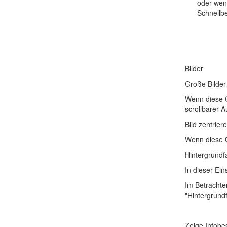
oder wenn
Schnellbe
Bilder
Große Bilder
Wenn diese Op
scrollbarer A
Bild zentrier
Wenn diese Op
Hintergrundf
In dieser Ei
Im Betrachte
"Hintergrund
Zeige Infobe