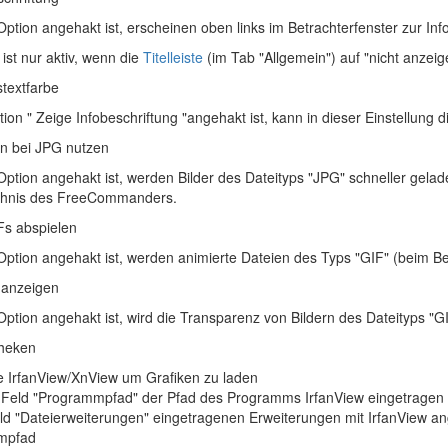
ption angehakt ist, erscheinen oben links im Betrachterfenster zur Inf
ist nur aktiv, wenn die
Titelleiste
(im Tab "Allgemein") auf "nicht anzeig
stextfarbe
on " Zeige Infobeschriftung "angehakt ist, kann in dieser Einstellung 
n bei JPG nutzen
tion angehakt ist, werden Bilder des Dateityps "JPG" schneller geladen. 
ichnis des FreeCommanders.
Fs abspielen
ption angehakt ist, werden animierte Dateien des Typs "GIF" (beim Be
 anzeigen
tion angehakt ist, wird die Transparenz von Bildern des Dateityps "GIF
theken
 IrfanView/XnView um Grafiken zu laden
Feld "Programmpfad" der Pfad des Programms IrfanView eingetragen i
ld "Dateierweiterungen" eingetragenen Erweiterungen mit IrfanView an
mpfad