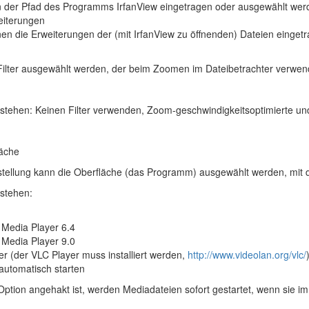
n der Pfad des Programms IrfanView eingetragen oder ausgewählt wer
eiterungen
nen die Erweiterungen der (mit IrfanView zu öffnenden) Dateien einget
Filter ausgewählt werden, der beim Zoomen im Dateibetrachter verwend
stehen: Keinen Filter verwenden, Zoom-geschwindigkeitsoptimierte und 
läche
nstellung kann die Oberfläche (das Programm) ausgewählt werden, mit 
stehen:
Media Player 6.4
Media Player 9.0
r (der VLC Player muss installiert werden,
http://www.videolan.org/vlc/
utomatisch starten
ption angehakt ist, werden Mediadateien sofort gestartet, wenn sie im