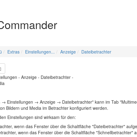
igation
Commander
ü
Extras
Einstellungen...
Anzeige
Dateibetrachter
tellungen - Anzeige - Dateibetrachter -
dia
s → Einstellungen → Anzeige → Dateibetrachter" kann im Tab "Multimed
von Bildern und Media im Betrachter konfiguriert werden
.
den Einstellungen sind wirksam für den:
achter, wenn das Fenster über die Schaltfläche "Dateibetrachter" aufg
trachter, wenn das Fenster über die Schaltfläche "Schnellbetrachter"