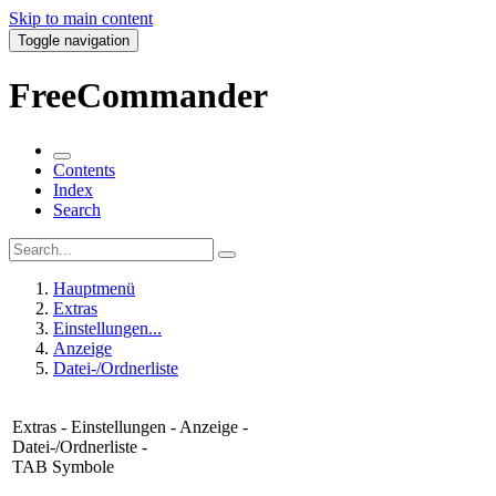
Skip to main content
Toggle navigation
FreeCommander
Contents
Index
Search
Hauptmenü
Extras
Einstellungen...
Anzeige
Datei-/Ordnerliste
Extras - Einstellungen - Anzeige
-
Datei-/Ordnerliste -
TAB Symbole