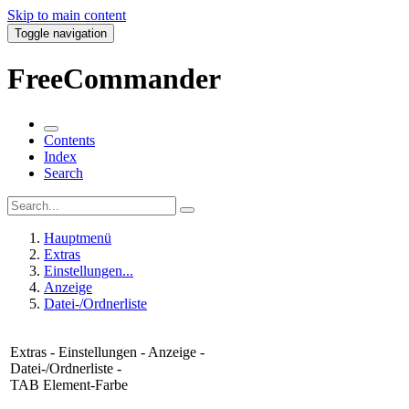
Skip to main content
Toggle navigation
FreeCommander
Contents
Index
Search
Hauptmenü
Extras
Einstellungen...
Anzeige
Datei-/Ordnerliste
Extras - Einstellungen - Anzeige
-
Datei-/Ordnerliste -
TAB Element-Farbe