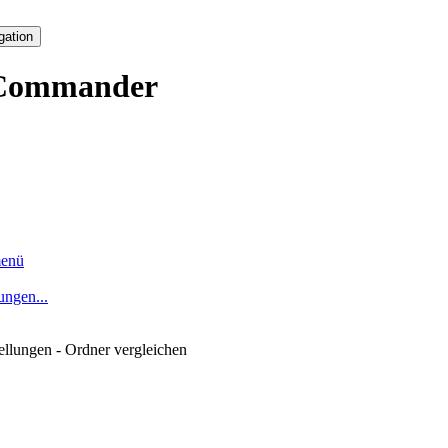
gation
Commander
enü
ungen...
tellungen - Ordner vergleichen