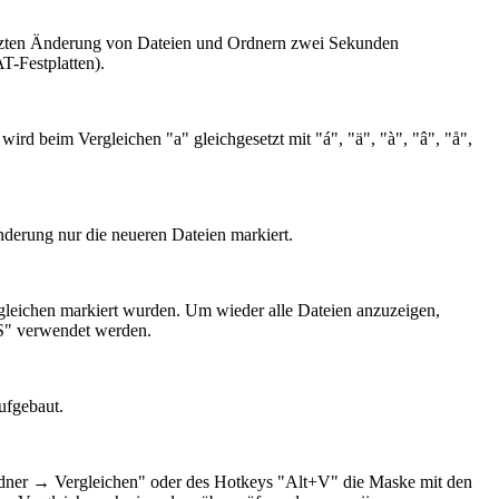
letzten Änderung von Dateien und Ordnern zwei Sekunden
T-Festplatten).
 wird beim Vergleichen "a" gleichgesetzt mit
"á", "ä", "à", "â", "å",
nderung nur die neueren Dateien markiert.
rgleichen markiert wurden. Um wieder alle Dateien anzuzeigen,
S" verwendet werden.
ufgebaut.
rdner → Vergleichen" oder des Hotkeys "Alt+V" die Maske mit den