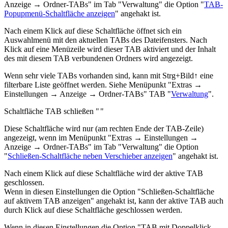
Anzeige → Ordner-TABs" im Tab "Verwaltung
" die Option "
TAB-
Popupmenü-Schaltfläche anzeigen
" angehakt ist.
Nach einem Klick auf diese Schaltfläche öffnet sich ein
Auswahlmenü mit den aktuellen TABs des Dateifensters. Nach
Klick auf eine Menüzeile wird dieser TAB aktiviert und der Inhalt
des mit diesem TAB verbundenen Ordners wird angezeigt.
Wenn sehr viele TABs vorhanden sind, kann mit Strg+
Bild
↑
eine
filterbare Liste geöffnet werden. Siehe Menüpunkt "
Extras →
Einstellungen → Anzeige → Ordner-TABs" TAB "
Verwaltung
".
Schaltfläche TAB schließen "
"
Diese Schaltfläche wird nur (am rechten Ende der TAB-Zeile)
angezeigt, wenn im Menüpunkt "
Extras → Einstellungen →
Anzeige → Ordner-TABs
"
im Tab "Verwaltung
" die Option
"
Schließen-Schaltfläche neben Verschieber anzeigen
" angehakt ist.
Nach einem Klick auf diese Schaltfläche wird der aktive TAB
geschlossen.
Wenn in diesen Einstellungen die Option "Schließen-Schaltfläche
auf aktivem TAB anzeigen" angehakt ist, kann der aktive TAB auch
durch Klick auf diese Schaltfläche geschlossen werden.
Wenn in diesen Einstellungen die Option "TAB mit Doppelklick