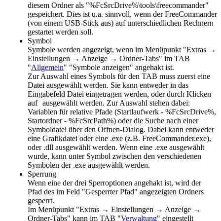
diesem Ordner als "%FcSrcDrive%\tools\freecommander"
gespeichert. Dies ist u.a. sinnvoll, wenn der FreeCommander
(von einem USB-Stick aus) auf unterschiedlichen Rechnern
gestartet werden soll.
Symbol
Symbole werden angezeigt, wenn im Menüpunkt "
Extras →
Einstellungen → Anzeige → Ordner-Tabs
" im TAB
"
Allgemein
" "Symbole anzeigen" angehakt ist.
Zur Auswahl eines Symbols für den TAB muss zuerst eine
Datei ausgewählt werden. Sie kann entweder in das
Eingabefeld Datei eingetragen werden, oder durch Klicken
auf
ausgewählt werden. Zur Auswahl stehen dabei:
Variablen für relative Pfade (Startlaufwerk - %FcSrcDrive%,
Startordner - %FcSrcPath%) oder die Suche nach einer
Symboldatei über den Öffnen-Dialog. Dabei kann entweder
eine Grafikdatei oder eine .exe (z.B. FreeCommander.exe),
oder .dll ausgewählt werden. Wenn eine .exe ausgewählt
wurde, kann unter Symbol zwischen den verschiedenen
Symbolen der .exe ausgewählt werden.
Sperrung
Wenn eine der drei Sperroptionen angehakt ist, wird der
Pfad des im Feld "Gesperrter Pfad" angezeigten Ordners
gesperrt.
Im Menüpunkt "
Extras → Einstellungen → Anzeige →
Ordner-Tabs
" kann im TAB "
Verwaltung
" eingestellt