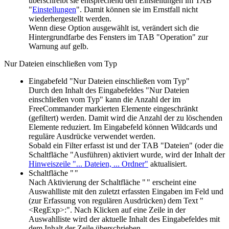
überschreibt sie entsprechend den Einstellungen im TAB
"
Einstellungen
". Damit können sie im Ernstfall nicht
wiederhergestellt werden.
Wenn diese Option ausgewählt ist, verändert sich die
Hintergrundfarbe des Fensters im TAB "Operation" zur
Warnung auf gelb.
Nur Dateien einschließen vom Typ
Eingabefeld "Nur Dateien einschließen vom Typ"
Durch den Inhalt des Eingabefeldes "Nur Dateien
einschließen vom Typ" kann die Anzahl der im
FreeCommander markierten Elemente eingeschränkt
(gefiltert) werden. Damit wird die Anzahl der zu löschenden
Elemente reduziert. Im Eingabefeld können Wildcards und
reguläre Ausdrücke verwendet werden.
Sobald ein Filter erfasst ist und der TAB "Dateien" (oder die
Schaltfläche "Ausführen) aktiviert wurde, wird der Inhalt der
Hinweiszeile "... Dateien, ... Ordner"
aktualisiert.
Schaltfläche "
"
Nach Aktivierung der Schaltfläche "
" erscheint eine
Auswahlliste mit den zuletzt erfassten Eingaben im Feld und
(zur Erfassung von regulären Ausdrücken) dem Text "
<RegExp>:". Nach Klicken auf eine Zeile in der
Auswahlliste wird der aktuelle Inhalt des Eingabefeldes mit
dem Inhalt der Zeile überschrieben.