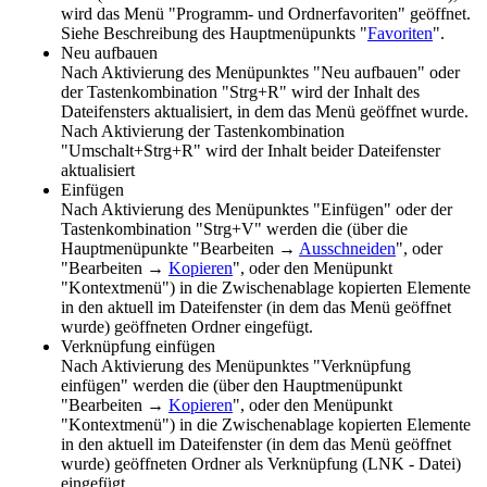
wird das Menü "Programm- und Ordnerfavoriten" geöffnet.
Siehe Beschreibung des Hauptmenüpunkts "
Favoriten
".
Neu aufbauen
Nach Aktivierung des Menüpunktes "Neu aufbauen" oder
der Tastenkombination "Strg+R" wird der Inhalt des
Dateifensters aktualisiert, in dem das Menü geöffnet wurde.
Nach Aktivierung der Tastenkombination
"Umschalt+Strg+R" wird der Inhalt beider Dateifenster
aktualisiert
Einfügen
Nach Aktivierung des Menüpunktes "Einfügen" oder der
Tastenkombination "Strg+V" werden die (über die
Hauptmenüpunkte "
Bearbeiten →
Ausschneiden
", oder
"
Bearbeiten →
Kopieren
", oder den Menüpunkt
"Kontextmenü") in die Zwischenablage kopierten Elemente
in den aktuell im Dateifenster (in dem das Menü geöffnet
wurde) geöffneten Ordner eingefügt.
Verknüpfung einfügen
Nach Aktivierung des Menüpunktes "Verknüpfung
einfügen" werden die (über den Hauptmenüpunkt
"
Bearbeiten →
Kopieren
", oder den Menüpunkt
"Kontextmenü") in die Zwischenablage kopierten Elemente
in den aktuell im Dateifenster (in dem das Menü geöffnet
wurde) geöffneten Ordner als Verknüpfung (LNK - Datei)
eingefügt.