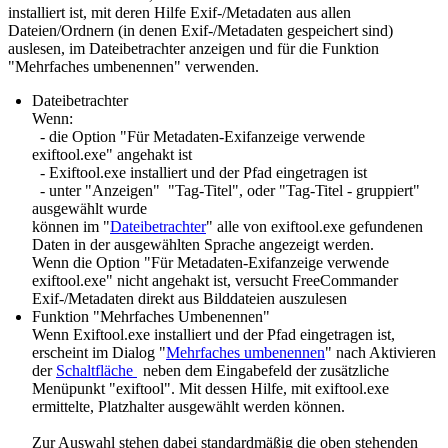
installiert ist, mit deren Hilfe Exif-/Metadaten aus allen
Dateien/Ordnern (in denen Exif-/Metadaten gespeichert sind)
auslesen, im Dateibetrachter anzeigen und für die Funktion
"Mehrfaches umbenennen" verwenden.
Dateibetrachter
Wenn:
- die Option "Für Metadaten-Exifanzeige verwende
exiftool.exe" angehakt ist
- Exiftool.exe installiert und der Pfad eingetragen ist
- unter "Anzeigen" "Tag-Titel", oder "Tag-Titel - gruppiert"
ausgewählt wurde
können im "
Dateibetrachter
" alle von exiftool.exe gefundenen
Daten in der ausgewählten Sprache angezeigt werden.
Wenn die Option "Für Metadaten-Exifanzeige verwende
exiftool.exe" nicht angehakt ist, versucht FreeCommander
Exif-/Metadaten direkt aus Bilddateien auszulesen
Funktion "Mehrfaches Umbenennen"
Wenn Exiftool.exe installiert und der Pfad eingetragen ist,
erscheint im Dialog "
Mehrfaches umbenennen
" nach Aktivieren
der
Schaltfläche
neben dem Eingabefeld der zusätzliche
Menüpunkt "exiftool". Mit dessen Hilfe, mit exiftool.exe
ermittelte, Platzhalter ausgewählt werden können.
Zur Auswahl stehen dabei standardmäßig die oben stehenden