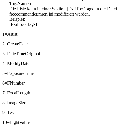
Tag-Namen.
Die Liste kann in einer Sektion [ExifToolTags] in der Datei
freecommander.mren.ini modifiziert werden.
Beispiel:
[ExifToolTags]
1=Artist
2=CreateDate
3=DateTimeOriginal
4=ModifyDate
5=ExposureTime
6=FNumber
7=FocalLength
8=ImageSize
9=Test
10=LightValue