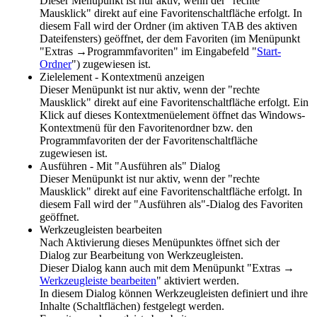
Dieser Menüpunkt ist nur aktiv, wenn der "rechte
Mausklick" direkt auf eine Favoritenschaltfläche erfolgt. In
diesem Fall wird der Ordner (im aktiven TAB des aktiven
Dateifensters) geöffnet, der dem Favoriten (im Menüpunkt
"Extras →Programmfavoriten" im Eingabefeld "
Start-
Ordner
") zugewiesen ist.
Zielelement - Kontextmenü anzeigen
Dieser Menüpunkt ist nur aktiv, wenn der "rechte
Mausklick" direkt auf eine Favoritenschaltfläche erfolgt. Ein
Klick auf dieses Kontextmenüelement öffnet das Windows-
Kontextmenü für den Favoritenordner bzw. den
Programmfavoriten der der Favoritenschaltfläche
zugewiesen ist.
Ausführen - Mit "Ausführen als" Dialog
Dieser Menüpunkt ist nur aktiv, wenn der "rechte
Mausklick" direkt auf eine Favoritenschaltfläche erfolgt. In
diesem Fall wird der "Ausführen als"-Dialog des Favoriten
geöffnet.
Werkzeugleisten bearbeiten
Nach Aktivierung dieses Menüpunktes öffnet sich der
Dialog zur Bearbeitung von Werkzeugleisten.
Dieser Dialog kann auch mit dem Menüpunkt "Extras →
Werkzeugleiste bearbeiten
" aktiviert werden.
In diesem Dialog können Werkzeugleisten definiert und ihre
Inhalte (Schaltflächen) festgelegt werden.